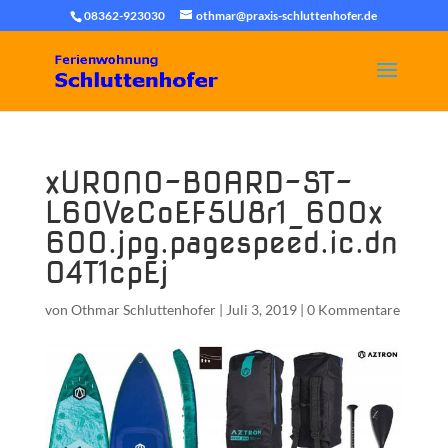
08362-923030
othmar@praxis-schluttenhofer.de
xURONO-BOARD-ST-
L60VeCoEF5U8r1_600x
600.jpg.pagespeed.ic.dn
04T1cpEj
von
Othmar Schluttenhofer
|
Juli 3, 2019
|
0 Kommentare