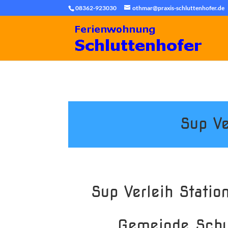
08362-923030
othmar@praxis-schluttenhofer.de
Sup Ve
Sup Verleih Statio
Gemeinde Sch