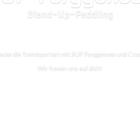
Stand-Up-Paddling
ecke die Trendsportart mit SUP Forggensee und Cro
Wir freuen uns auf dich!