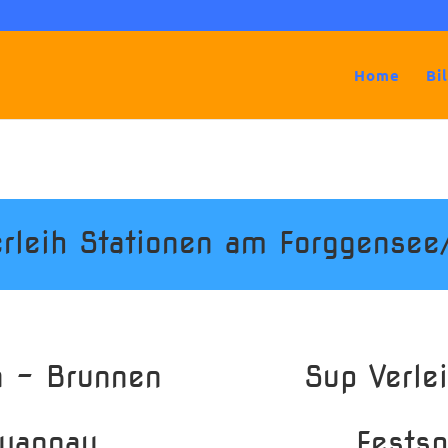
Home
Bi
rleih Stationen am Forggensee
n – Brunnen
Sup Verlei
wangau
Festsp