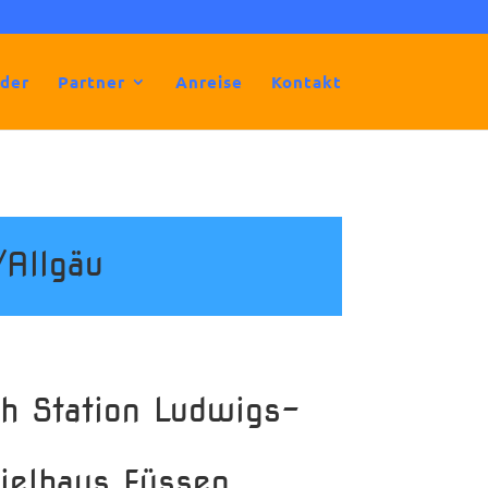
lder
Partner
Anreise
Kontakt
/Allgäu
h Station Ludwigs-
ielhaus Füssen