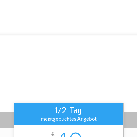
ddelgast, eine kostenlose Einweisung und 
delschläge, danach kann man schon alleine 
1/2 Tag
meistgebuchtes Angebot
€