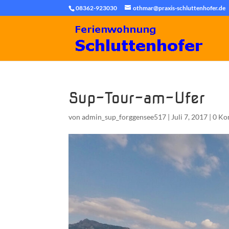
08362-923030
othmar@praxis-schluttenhofer.de
Sup-Tour-am-Ufer
von
admin_sup_forggensee517
|
Juli 7, 2017
|
0 Ko