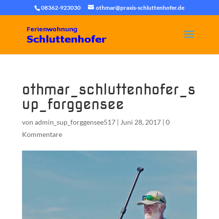
08362-923030
othmar@praxis-schluttenhofer.de
othmar_schluttenhofer_s
up_forggensee
von
admin_sup_forggensee517
|
Juni 28, 2017
|
0
Kommentare