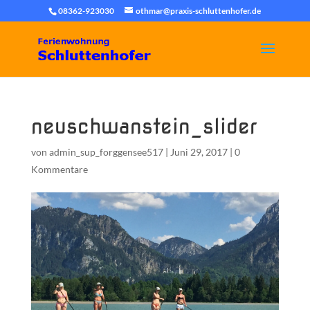
08362-923030
othmar@praxis-schluttenhofer.de
neuschwanstein_slider
von
admin_sup_forggensee517
|
Juni 29, 2017
|
0
Kommentare