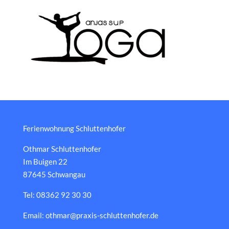
Ferienwohnung Schluttenhofer
Othmar Schluttenhofer
Im Buigen 22
87645 Schwangau
Tel: 08362 92 30 30
Email: othmar@praxis-schluttenhofer.de