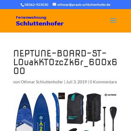
08362-923030
othmar@praxis-schluttenhofer.de
NEPTUNE-BOARD-ST-
L0uakKT0zcZk6r_600x6
00
von
Othmar Schluttenhofer
|
Juli 3, 2019
|
0 Kommentare