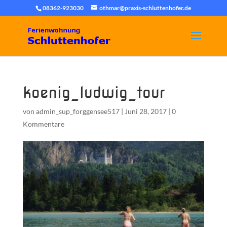
08362-923030
othmar@praxis-schluttenhofer.de
koenig_ludwig_tour
von
admin_sup_forggensee517
|
Juni 28, 2017
|
0
Kommentare