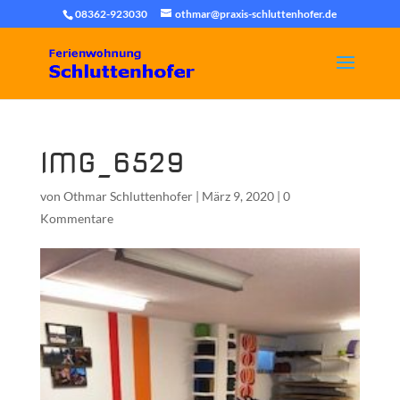
08362-923030
othmar@praxis-schluttenhofer.de
IMG_6529
von
Othmar Schluttenhofer
|
März 9, 2020
|
0
Kommentare