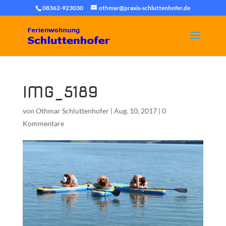
08362-923030
othmar@praxis-schluttenhofer.de
IMG_5189
von
Othmar Schluttenhofer
|
Aug. 10, 2017
|
0
Kommentare