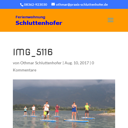
08362-923030
othmar@praxis-schluttenhofer.de
IMG_5116
von
Othmar Schluttenhofer
|
Aug. 10, 2017
|
0
Kommentare