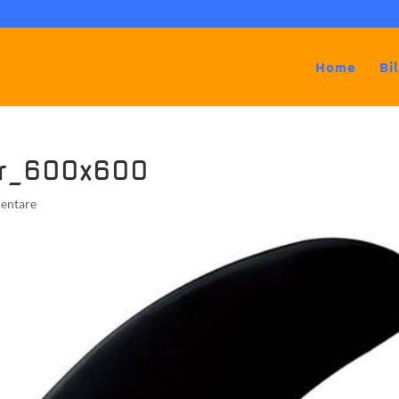
Home
Bi
3r_600x600
entare