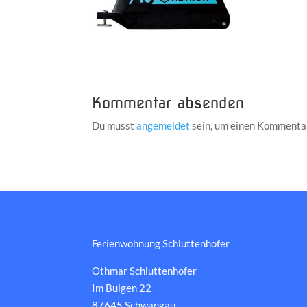
Kommentar absenden
Du musst
angemeldet
sein, um einen Kommenta
Ferienwohnung Schluttenhofer
Othmar Schluttenhofer
Im Buigen 22
87645 Schwangau