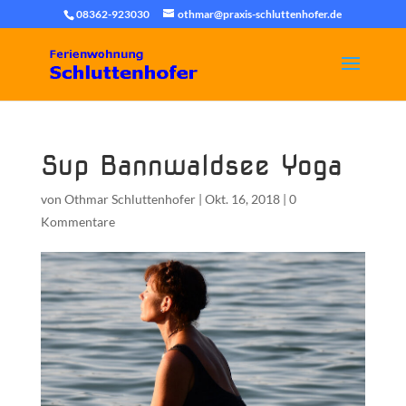
08362-923030
othmar@praxis-schluttenhofer.de
Sup Bannwaldsee Yoga
von
Othmar Schluttenhofer
|
Okt. 16, 2018
|
0
Kommentare