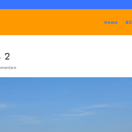
Home
Bi
 2
mmentare