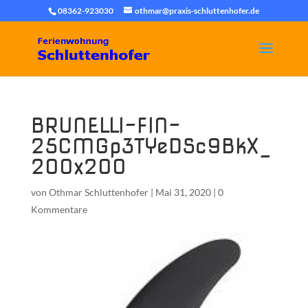
08362-923030
othmar@praxis-schluttenhofer.de
BRUNELLI-FIN-
25CMGp3TYeDSc9BkX_
200x200
von
Othmar Schluttenhofer
|
Mai 31, 2020
|
0
Kommentare