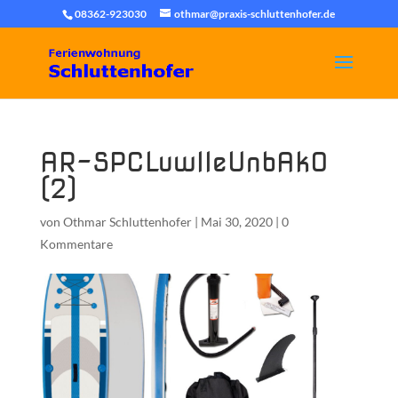
08362-923030
othmar@praxis-schluttenhofer.de
AR-SPCLuwIleUnbAkO
(2)
von
Othmar Schluttenhofer
|
Mai 30, 2020
|
0
Kommentare