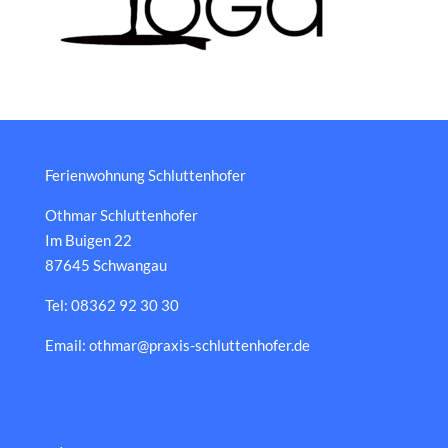
Ferienwohnung Schluttenhofer
Othmar Schluttenhofer
Im Buigen 22
87645 Schwangau
Tel: 08362 92 30 30
Email: othmar@praxis-schluttenhofer.de