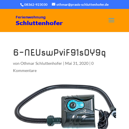
08362-923030
othmar@praxis-schluttenhofer.de
6-NEUswPviF91sOY9q
von
Othmar Schluttenhofer
|
Mai 31, 2020
|
0
Kommentare