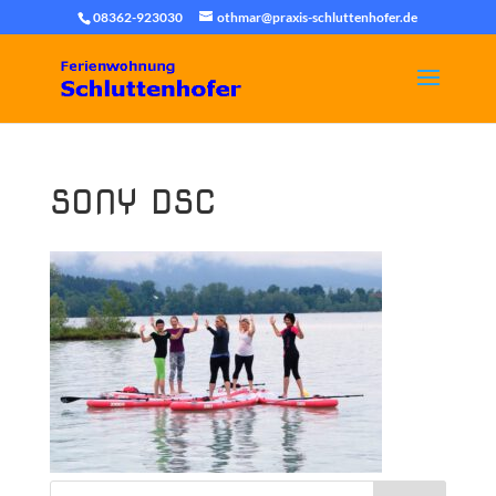
08362-923030
othmar@praxis-schluttenhofer.de
SONY DSC