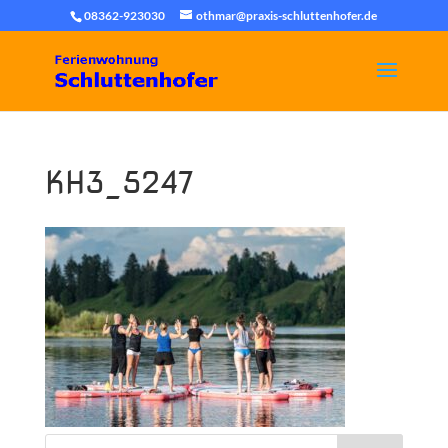
08362-923030
othmar@praxis-schluttenhofer.de
KH3_5247