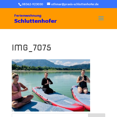
08362-923030
othmar@praxis-schluttenhofer.de
IMG_7075