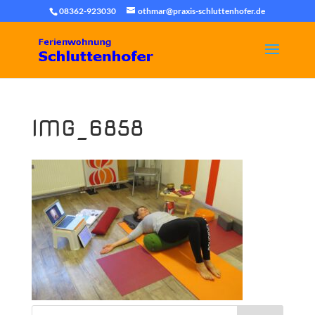
08362-923030
othmar@praxis-schluttenhofer.de
IMG_6858