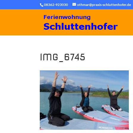
08362-923030
othmar@praxis-schluttenhofer.de
IMG_6745