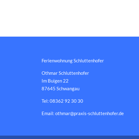
Ferienwohnung Schluttenhofer
Othmar Schluttenhofer
Im Buigen 22
87645 Schwangau
Tel: 08362 92 30 30
Email: othmar@praxis-schluttenhofer.de