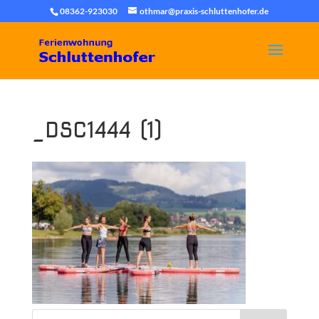
08362-923030
othmar@praxis-schluttenhofer.de
_DSC1444 (1)