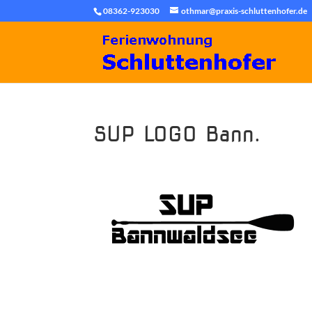
08362-923030
othmar@praxis-schluttenhofer.de
SUP LOGO Bann.