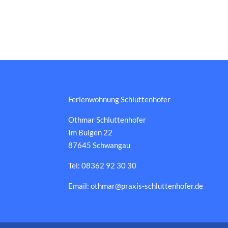
Ferienwohnung Schluttenhofer
Othmar Schluttenhofer
Im Buigen 22
87645 Schwangau
Tel: 08362 92 30 30
Email: othmar@praxis-schluttenhofer.de