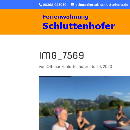
08362-923030
othmar@praxis-schluttenhofer.de
IMG_7569
von
Othmar Schluttenhofer
|
Juli 4, 2020