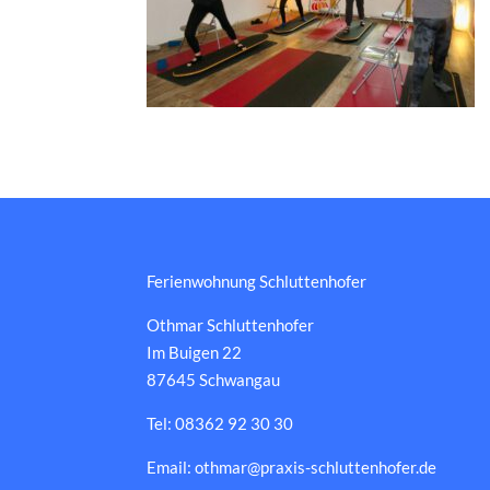
Ferienwohnung Schluttenhofer
Othmar Schluttenhofer
Im Buigen 22
87645 Schwangau
Tel: 08362 92 30 30
Email: othmar@praxis-schluttenhofer.de