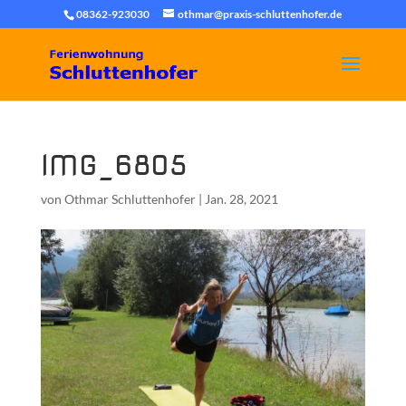
08362-923030
othmar@praxis-schluttenhofer.de
IMG_6805
von
Othmar Schluttenhofer
|
Jan. 28, 2021