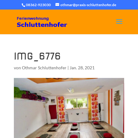
08362-923030
othmar@praxis-schluttenhofer.de
IMG_6776
von
Othmar Schluttenhofer
|
Jan. 28, 2021