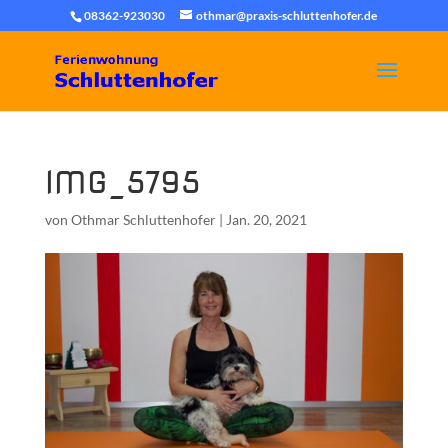
08362-923030
othmar@praxis-schluttenhofer.de
IMG_5795
von
Othmar Schluttenhofer
|
Jan. 20, 2021