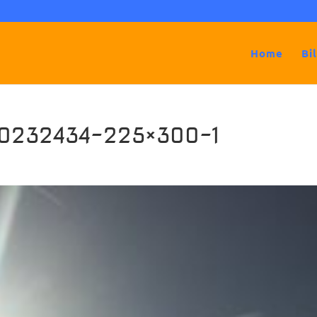
Home
Bi
50232434-225×300-1