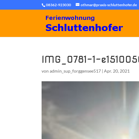
08362-923030
othmar@praxis-schluttenhofer.de
IMG_0781-1-e15100
von
admin_sup_forggensee517
|
Apr. 20, 2021