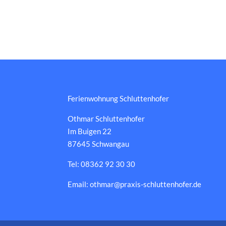
Ferienwohnung Schluttenhofer
Othmar Schluttenhofer
Im Buigen 22
87645 Schwangau
Tel: 08362 92 30 30
Email: othmar@praxis-schluttenhofer.de