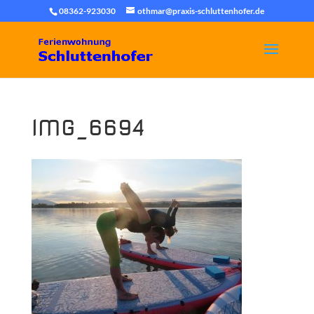
08362-923030
othmar@praxis-schluttenhofer.de
IMG_6694