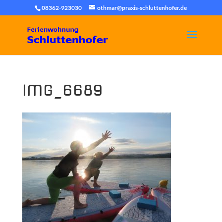
08362-923030
othmar@praxis-schluttenhofer.de
IMG_6689