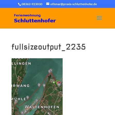
08362-923030
othmar@praxis-schluttenhofer.de
fullsizeoutput_2235