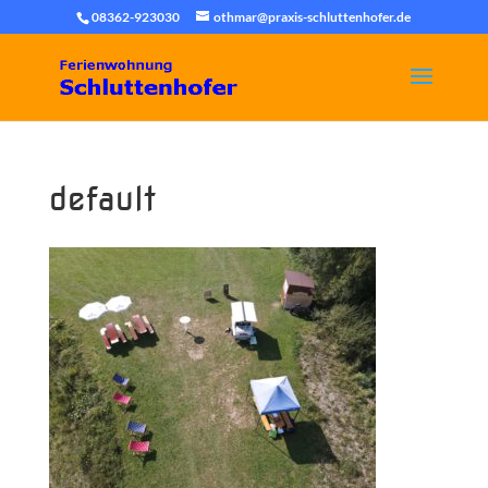
08362-923030
othmar@praxis-schluttenhofer.de
default