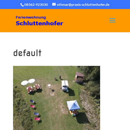
08362-923030
othmar@praxis-schluttenhofer.de
default