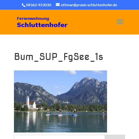
08362-923030
othmar@praxis-schluttenhofer.de
Bum_SUP_FgSee_1s