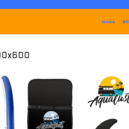
Home
Bi
00x600