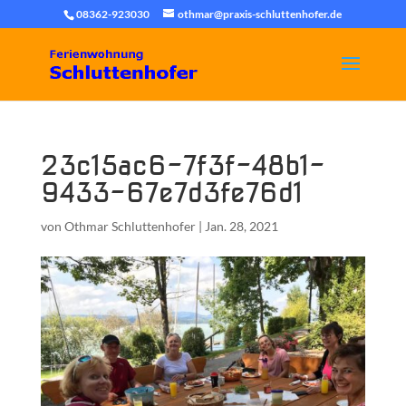
08362-923030
othmar@praxis-schluttenhofer.de
23c15ac6-7f3f-48b1-
9433-67e7d3fe76d1
von
Othmar Schluttenhofer
|
Jan. 28, 2021